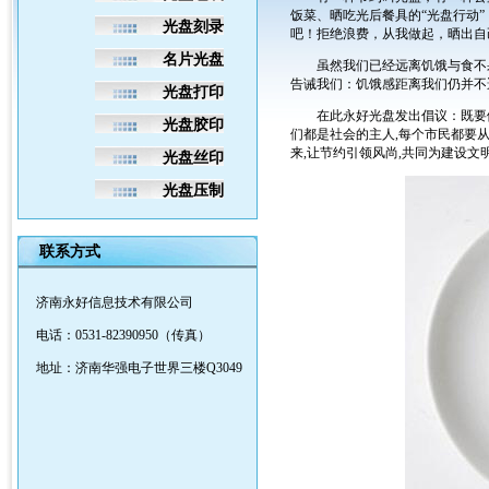
饭菜、晒吃光后餐具的“光盘行动
光盘刻录
吧！拒绝浪费，从我做起，晒出自
名片光盘
虽然我们已经远离饥饿与食不
告诫我们：饥饿感距离我们仍并不
光盘打印
在此永好光盘发出倡议：既要做
光盘胶印
们都是社会的主人,每个市民都要从
来,让节约引领风尚,共同为建设文
光盘丝印
光盘压制
联系方式
济南永好信息技术有限公司
电话：0531-82390950（传真）
地址：济南华强电子世界三楼Q3049