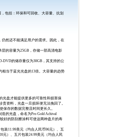
，包括：环保和可回收、大容量、抗划
GB容量，仍然还不能满足用户的需求。因此，在
面单层的容量为25GB，存储一部高清电影
-DVD的储存量仅为30GB，其支持的公
，其容量约相当于蓝光光盘的13倍。大容量的趋势
类的光盘才能提供更多的可靠性和损害保
或珍贵资料，光盘一旦损坏便无法挽回了。
量使保存的数据完整且时间更长久。
，命名为Pro Gold Achival
层结合较好的防刮擦涂料可使这两种盘片的寿
包装11.99美元（均合人民币96元）、五
120元）、五片包装24.99美元（均合人民