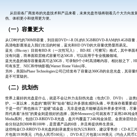
从目前各厂商发布的光盘技术和产品来看，未来光盘市场将朝着几个大方向发展
伤、体积更小和使用更方便。
（一）容量更大
从CD时代的700MB容量，到目前DVD+/-R DL的8.5GB和DVD-RAM的9.4
高清电影逐渐走入我们生活的时候，蓝光和HD DVD的大容量优势显而易见。
蓝光（Blu-ray）目前有BD-R（一次性写入）、BD-RE（可擦写）格式，其中单
没有问题，而单面双层格式容量可达50GB，可以应用于专业视频领域。
蓝光光盘的储存容量最高可达50GB，可录制9个小时高清晰内容。相比较之下，HD
司有东芝、NEC和华纳影视(Warner Home Video)等。
另外，美国InPhase Technologies公司已经发布了容量达360GB的全息光盘
是不可置疑的。
（二）抗划伤
世界上最好的光盘是什么，就是不会让外力去刮伤光盘（包含CD、DVD），这
护。一直以来，光盘的“脆弱”和“短命”都让许多朋友感到头痛，毕竟保存着重要
于是一些厂商也推出了“超硬”或金盘，无非是使盘片能够适应外界多变环境，尽
而代表着“永恒”的黄金则是很好的选择，国外Memorex公司就发布了采用24K纯金制造的光盘
Media系列，包括CD-R和DVD-R光盘，盘片均覆盖了24K纯金涂层。金质涂
命分别达到300年和100年，是普通产品的6倍，并且将提供终生质保。
这些纯金CD-R和DVD-R光盘的刻录速度分别为52X和8X，建议零售价：CD-R三片
片包装19.99美元（均合人民币160元）、DVD-R三片包装14.99美元（均合人民币