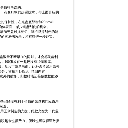
还是值得考虑的。
一点像TDK的超硬技术，与上面介绍的
的保护性，在光盘底部增加20 small
去接触到物体表面，减少光盘刮伤的机会。
（聚合物），可以增加光盘对抗灰尘、脏污或是刮伤的能
有更好的抗划伤效果，还有待进一步证实。
光盘数量不断增加的同时，才会感觉能利
，100张放在一起还没有10厘米厚。
特点，盘片可随意弯曲。此种盘片采用高强
9美分，容量为1.4GB。详细内容
到意外的破坏，归根结底还是使数据能够
一些已经没有利于价值的光盘我们应该怎
制造。
采用玉米制造的光盘，此款光盘为下代蓝
齿咬起来也很费力，所以也可以保证数据