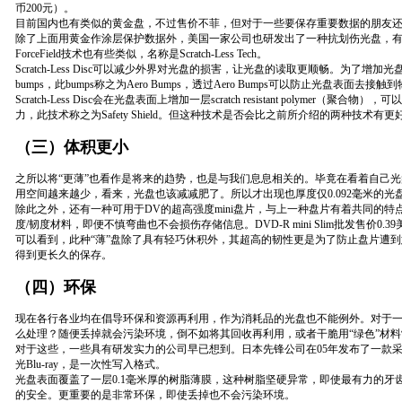
币200元）。
目前国内也有类似的黄金盘，不过售价不菲，但对于一些要保存重要数据的朋友
除了上面用黄金作涂层保护数据外，美国一家公司也研发出了一种抗划伤光盘，有
ForceField技术也有些类似，名称是Scratch-Less Tech。
Scratch-Less Disc可以减少外界对光盘的损害，让光盘的读取更顺畅。为了增加光盘
bumps，此bumps称之为Aero Bumps，透过Aero Bumps可以防止光盘表面
Scratch-Less Disc会在光盘表面上增加一层scratch resistant polymer
力，此技术称之为Safety Shield。但这种技术是否会比之前所介绍的两种技术
（三）体积更小
之所以将“更薄”也看作是将来的趋势，也是与我们息息相关的。毕竟在看着自己
用空间越来越少，看来，光盘也该减减肥了。所以才出现也厚度仅0.092毫米的光盘
除此之外，还有一种可用于DV的超高强度mini盘片，与上一种盘片有着共同的
度/韧度材料，即便不慎弯曲也不会损伤存储信息。DVD-R mini Slim批发售价0.3
可以看到，此种“薄”盘除了具有轻巧休积外，其超高的韧性更是为了防止盘片遭
得到更长久的保存。
（四）环保
现在各行各业均在倡导环保和资源再利用，作为消耗品的光盘也不能例外。对于
么处理？随便丢掉就会污染环境，倒不如将其回收再利用，或者干脆用“绿色”材料
对于这些，一些具有研发实力的公司早已想到。日本先锋公司在05年发布了一款
光Blu-ray，是一次性写入格式。
光盘表面覆盖了一层0.1毫米厚的树脂薄膜，这种树脂坚硬异常，即使最有力的牙
的安全。更重要的是非常环保，即使丢掉也不会污染环境。